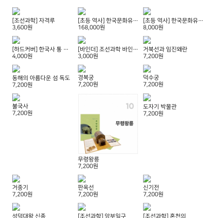
[조선과학] 자격루
[초등 역사] 한국문화유산 23종 세트
[초등 역사] 한국문화유산 선택구매 초등 역사 방과후 만들기 교육 교재
3,600원
168,000원
8,000원
[하드커버] 한국사 통 바인더 (4~12권용)
[바인더] 조선과학 바인더(작은사이즈)
거북선과 임진왜란
4,000원
3,000원
7,200원
경복궁
덕수궁
동해의 아름다운 섬 독도
7,200원
7,200원
7,200원
불국사
도자기 박물관
7,200원
7,200원
무령왕릉
7,200원
거중기
판옥선
신기전
7,200원
7,200원
7,200원
성덕대왕 신종
[조선과학] 앙부일구
[조선과학] 혼천의