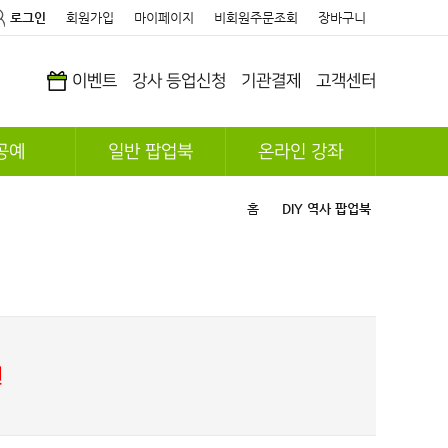
로그인
회원가입
마이페이지
비회원주문조회
장바구니
이벤트
강사 등업신청
기관결제
고객센터
공예
일반 팝업북
온라인 강좌
홈
DIY 역사 팝업북
원