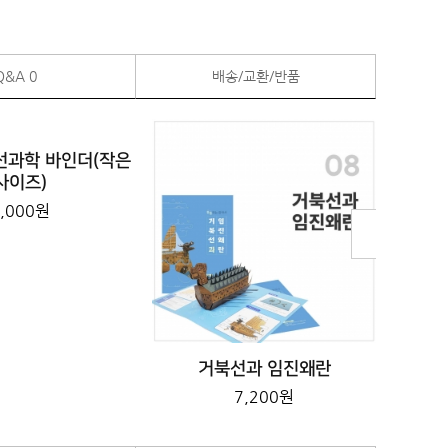
Q&A
0
배송/교환/반품
조선과학 바인더(작은
동해
사이즈)
,000원
거북선과 임진왜란
7,200원