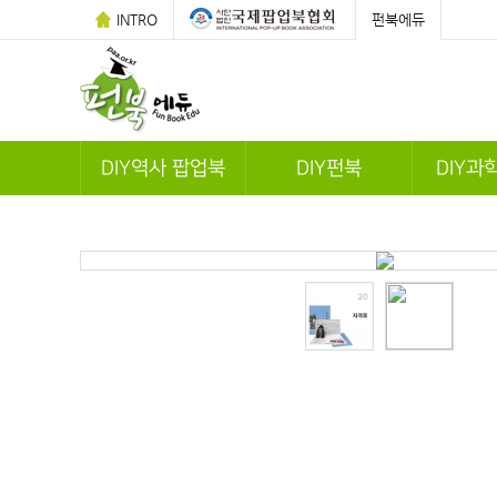
INTRO
펀북에듀
DIY역사 팝업북
DIY펀북
DIY과