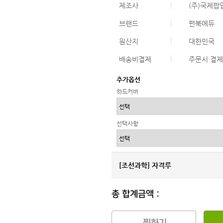
제조사
(주)국제
브랜드
펀북에듀
원산지
대한민국
배송비결제
주문시 결제
추가옵션
하드커버
선택사항
[조선과학] 자격루
총 합계금액 :