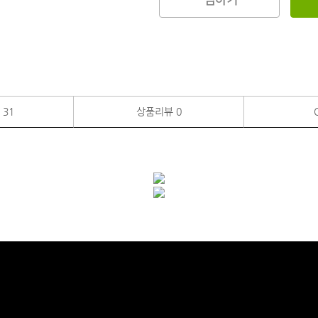
찜하기
품
31
상품리뷰
0