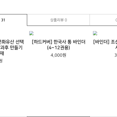
품
31
상품리뷰
0
문화유산 선택
[하드커버] 한국사 통 바인더
[바인더] 
방과후 만들기
(4~12권용)
교재
4,000원
3
원