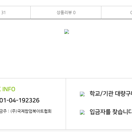
품
31
상품리뷰
0
 INFO
학교/기관 대량구
01-04-192326
금주 : (주)국제팝업북아트협회
입금자를 찾습니