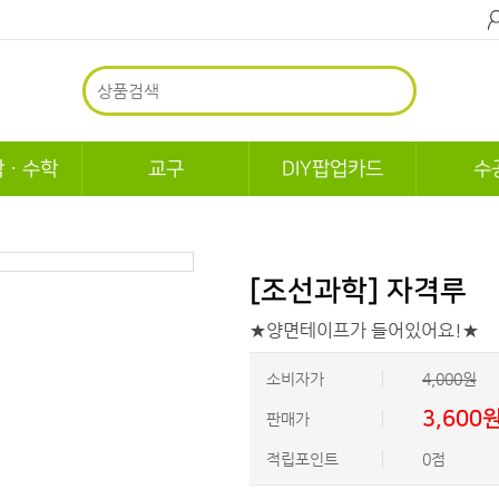
학ㆍ수학
교구
DIY팝업카드
수
[조선과학] 자격루
★양면테이프가 들어있어요!★
소비자가
4,000원
3,600
판매가
적립포인트
0점