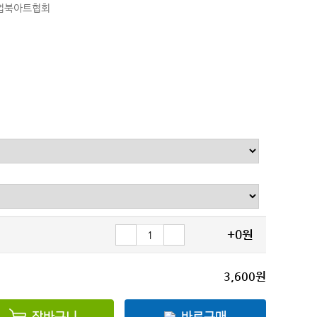
팝업북아트협회
+0원
3,600원
장바구니